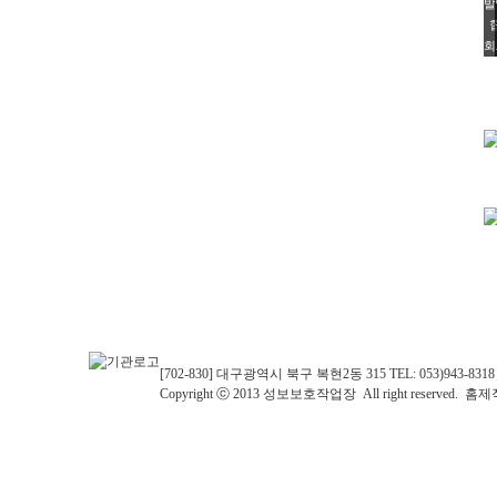
발
회
[702-830] 대구광역시 북구 복현2동 315 TEL: 053)943-8318 F
Copyright ⓒ 2013 성보보호작업장 All right reserved. 홈