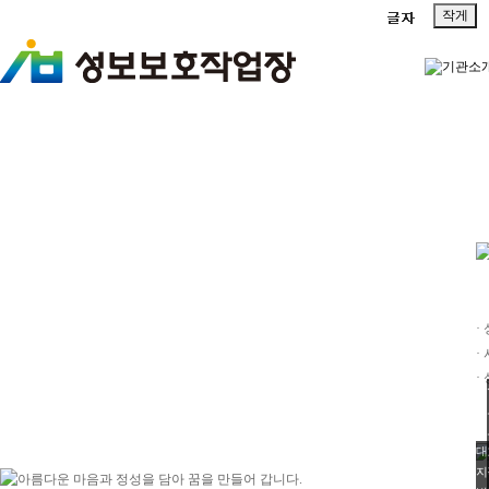
작게
·
·
·
대
지