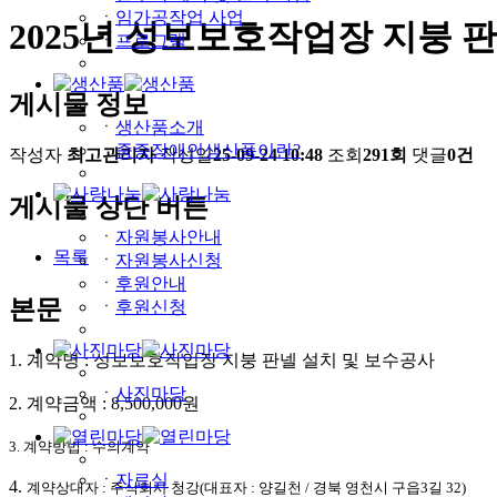
ㆍ
임가공작업 사업
2025년 성보보호작업장 지붕 
ㆍ
프로그램
게시물 정보
ㆍ
생산품소개
ㆍ
중증장애인생산품이란?
작성자
최고관리자
작성일
25-09-24 10:48
조회
291회
댓글
0건
게시물 상단 버튼
ㆍ
자원봉사안내
목록
ㆍ
자원봉사신청
ㆍ
후원안내
본문
ㆍ
후원신청
1. 계약명 : 성보보호작업장 지붕 판넬 설치 및 보수공사
ㆍ
사진마당
2. 계약금액 : 8,500,000원
3. 계약방법 : 수의계약
ㆍ
자료실
4.
계약상대자 : 주식회사 청강(대표자 : 양길천 /
경북 영천시
구읍3길 32
)