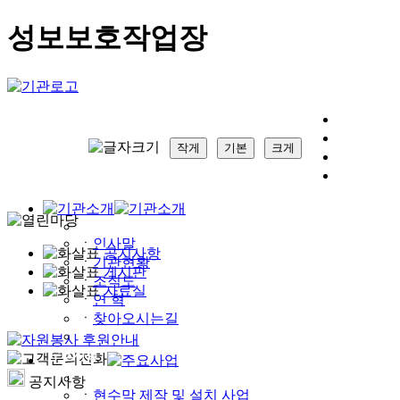
성보보호작업장
작게
기본
크게
ㆍ
인사말
공지사항
ㆍ
기관현황
게시판
ㆍ
조직도
자료실
ㆍ
연 혁
ㆍ
찾아오시는길
공지사항
ㆍ
현수막 제작 및 설치 사업